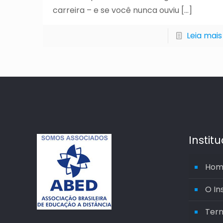
carreira – e se você nunca ouviu
[…]
Leia mais
Instit
Hom
O In
Ter