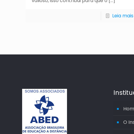
valioso, isso contribui para que o
[…]
Leia mais
Instit
Hom
O In